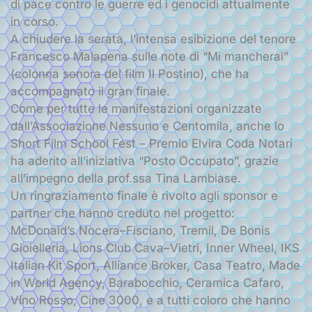
di pace contro le guerre ed i genocidi attualmente
in corso.
A chiudere la serata, l’intensa esibizione del tenore
Francesco Malapena sulle note di “Mi mancherai”
(colonna sonora del film Il Postino), che ha
accompagnato il gran finale.
Come per tutte le manifestazioni organizzate
dall’Associazione Nessuno e Centomila, anche lo
Short Film School Fest – Premio Elvira Coda Notari
ha aderito all’iniziativa “Posto Occupato”, grazie
all’impegno della prof.ssa Tina Lambiase.
Un ringraziamento finale è rivolto agli sponsor e
partner che hanno creduto nel progetto:
McDonald’s Nocera–Fisciano, Tremil, De Bonis
Gioielleria, Lions Club Cava–Vietri, Inner Wheel, IKS
Italian Kit Sport, Alliance Broker, Casa Teatro, Made
in World Agency, Barabocchio, Ceramica Cafaro,
Vino Rosso, Cine 3000, e a tutti coloro che hanno