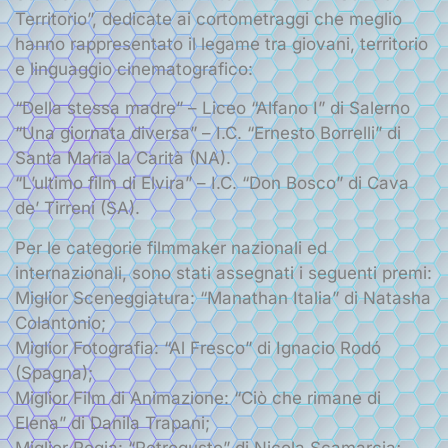
Territorio”, dedicate ai cortometraggi che meglio
hanno rappresentato il legame tra giovani, territorio
e linguaggio cinematografico:
“Della stessa madre” – Liceo “Alfano I” di Salerno
“Una giornata diversa” – I.C. “Ernesto Borrelli” di
Santa Maria la Carità (NA).
“L’ultimo film di Elvira” – I.C. “Don Bosco” di Cava
de’ Tirreni (SA).
Per le categorie filmmaker nazionali ed
internazionali, sono stati assegnati i seguenti premi:
Miglior Sceneggiatura: “Manathan Italia” di Natasha
Colantonio;
Miglior Fotografia: “Al Fresco” di Ignacio Rodó
(Spagna);
Miglior Film di Animazione: “Ciò che rimane di
Elena” di Danila Trapani;
Miglior Regia: “Retrogusto” di Nicola Scamarcia;