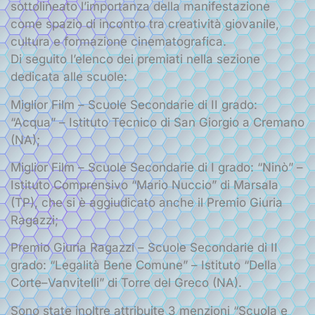
sottolineato l’importanza della manifestazione
come spazio di incontro tra creatività giovanile,
cultura e formazione cinematografica.
Di seguito l’elenco dei premiati nella sezione
dedicata alle scuole:
Miglior Film – Scuole Secondarie di II grado:
“Acqua” – Istituto Tecnico di San Giorgio a Cremano
(NA);
Miglior Film – Scuole Secondarie di I grado: “Ninò” –
Istituto Comprensivo “Mario Nuccio” di Marsala
(TP), che si è aggiudicato anche il Premio Giuria
Ragazzi;
Premio Giuria Ragazzi – Scuole Secondarie di II
grado: “Legalità Bene Comune” – Istituto “Della
Corte–Vanvitelli” di Torre del Greco (NA).
Sono state inoltre attribuite 3 menzioni “Scuola e