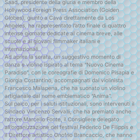
Saad, presidente della giuria e membro della
Hollywood Foreign Press Association (Golden
Globes), giunto a Cava direttamente da Los
Angeles, ha rappresentato l’atto finale di quattro
intense giornate dedicate al cinema breve, alle
scuole e ai giovani filmmaker italiani e
internazionali.
Ad aprire la serata, un suggestivo momento di
danza e violino ispirato al tema “Nuovo Cinema
Paradiso”, con le coreografie di Domenico Pisapia e
Giorgia Costantino, accompagnati dal violinista
Francesco Malapena, che ha suonato un violino
artigianale dal nome emblematico “Anima”.
Sul palco, per i saluti istituzionali, sono intervenuti il
Sindaco Vincenzo Servalli, che ha premiato anche
l’attore Marcello Fonte, il Consigliere delegato
all’organizzazione del festival Federico De Filippis e
il Direttore artistico Onofrio Brancaccio, che hanno