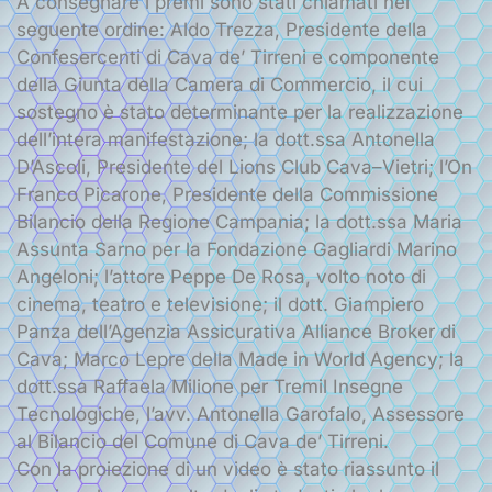
A consegnare i premi sono stati chiamati nel
seguente ordine: Aldo Trezza, Presidente della
Confesercenti di Cava de’ Tirreni e componente
della Giunta della Camera di Commercio, il cui
sostegno è stato determinante per la realizzazione
dell’intera manifestazione; la dott.ssa Antonella
D’Ascoli, Presidente del Lions Club Cava–Vietri; l’On
Franco Picarone, Presidente della Commissione
Bilancio della Regione Campania; la dott.ssa Maria
Assunta Sarno per la Fondazione Gagliardi Marino
Angeloni; l’attore Peppe De Rosa, volto noto di
cinema, teatro e televisione; il dott. Giampiero
Panza dell’Agenzia Assicurativa Alliance Broker di
Cava; Marco Lepre della Made in World Agency; la
dott.ssa Raffaela Milione per Tremil Insegne
Tecnologiche, l’avv. Antonella Garofalo, Assessore
al Bilancio del Comune di Cava de’ Tirreni.
Con la proiezione di un video è stato riassunto il