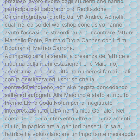
prezioso lavoro svolto dagli studenti che hanno
partecipato al Laboratorio di Recitazione
Cinematografica, diretto dal M° Andrea Adinolfi, i
quali nel corso del workshop conclusivo hanno
avuto l’occasione straordinaria di incontrare l’attore
Marcello Fonte, Palma d’Oro a Cannes con il film
Dogman di Matteo Garrone.
Ad impreziosire la serata la presenza dell’attrice e
madrina della manifestazione Irene Maiorino,
accolta nella propria città da numerosi fan ai quali
con la gentilezza ed il sorriso che la
contraddistinguono, non si è negata concedendo
selfie ed autografi. Alla Maiorino è stato attribuito il
Premio Elvira Coda Notari per la magistrale
interpretazione di LILA ne “l’amica Geniale”. Nel
corso del proprio intervento oltre ai ringraziamenti
di rito, in particolare ai genitori presenti in sala,
l’attrice ha voluto lanciare un importante messaggio