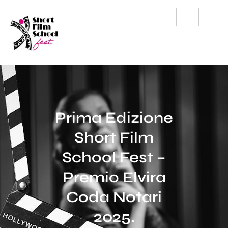
Prima Edizione
Short Film
School Fest –
Premio Elvira
Coda Notari
2025.