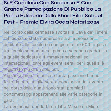
Si È Conclusa Con Successo E Con
Grande Partecipazione Di Pubblico La
Prima Edizione Dello Short Film School
Fest – Premio Elvira Coda Notari 2025.
Nel corso della kermesse svoltasi a Cava de’ Tirreni
l’affluenza è stata numerosa sia alle proiezioni
dedicate alle scuole (in due giorni oltre 600 ragazzi
tra scuole secondarie di primo e secondo grado) sia
a quelle dedicate ai filmmaker nazionali ed
internazionali, oltre agli eventi serali per i quali si è
registrato più di un sold out.
Applausi, premi, musica e tanta passione hanno
fatto da cornice alla serata conclusiva dell’evento
nel corso della quale sono stati premiati i
cortometraggi appartenenti alle varie categorie in
gara.
La cerimonia, condotta da Titta Masi e da Mico