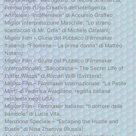
Premio per l’Uso Creativo dell’Intelligenza
Artificiale: “Indifference” di Accursio Graffeo;
Miglior Interpretazione Maschile: “Lo strano
spettacolo di Mr. Ortis” di Michele Catelani;
Miglior Film – Giuria del Pubblico (Filmmaker
Italiano): “Filomena – La prima donna” di Matteo
Notaro;
Miglior Film – Giuria del Pubblico (Filmmaker
Internazionale): “Sandcastle – The Secret Life of
Potter Wasps” di Roman Willi (Svizzera);
Miglior Film – Filmmaker Internazionale: “La Petite
Mort” di Federica Avagliano, regista italiana
residente negli USA;
Miglior Film – Filmmaker Italiano: “Il dottore delle
bambole” di Lucia Vita.
Menzione Speciale – “Escaping the Hustle and
Bustle” di Nina Zharova (Russia)